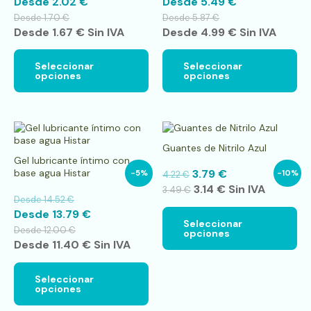
Desde
2.02
€
Desde
5.49
€
se
se
pueden
pu
Desde
1.70
€
Desde
5.87
€
elegir
ele
Desde
1.67
€
Sin IVA
Desde
4.99
€
Sin IVA
en
en
la
la
página
pá
Seleccionar
Seleccionar
opciones
opciones
de
de
producto
pr
Este
Es
producto
pr
Guantes de Nitrilo Azul
tiene
tie
Gel lubricante íntimo con
múltiples
múl
base agua Histar
3.79
€
-5%
-10%
4.22
€
variantes.
var
3.14
€
Sin IVA
Las
La
3.49
€
Desde
14.52
€
opciones
op
Desde
13.79
€
se
se
Seleccionar
pueden
pu
Desde
12.00
€
opciones
elegir
ele
Desde
11.40
€
Sin IVA
en
en
la
la
página
pá
Seleccionar
opciones
de
de
producto
pr