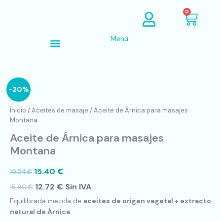
Ir
Cart
0
al
contenido
Menú
Búsqueda de productos
Aceite
-20%
de
Árnica
Inicio
/
Aceites de masaje
/ Aceite de Árnica para masajes
para
Montana
masajes
Aceite de Árnica para masajes
Montana
cantidad
Montana
15.40
€
19.24
€
12.72
€
Sin IVA
15.90
€
Equilibrada mezcla de
aceites de origen vegetal + extracto
natural de Árnica
.