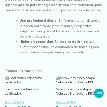
Nuestro
aceite para masaje con árnica
está formulado para
maximizar la absorción de los principios activos de la planta.
Uso profesional diario:
Su formato y consistencia
lo hacen apto tanto para el masaje deportivo
exigente como para el tratamiento domiciliario de
dolores posturales.
Higiene y seguridad:
Un
aceite de árnica
que
cumple con todos los estándares dermatológicos,
garantizando una piel sana y recuperada.
Productos relacionados
Este
Es
producto
pr
tiene
tie
Electrodos adhesivos
5cm x 5m Kinesiotape
múltiples
múl
gelificados
Celulosa NonDolens PRO
-15%
variantes.
var
Las
La
Desde
2.06
€
Desde
6.46
€
opciones
op