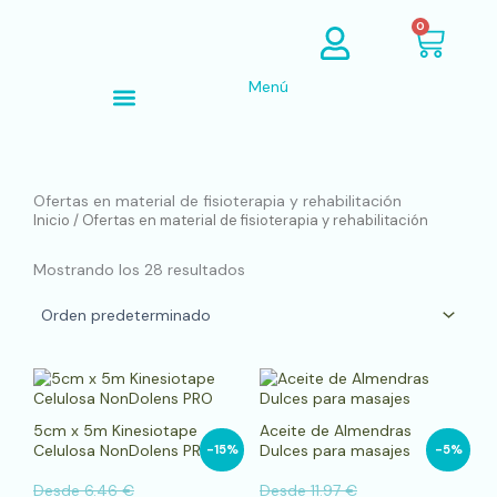
Ir
Cart
0
al
contenido
Menú
Búsqueda de productos
Ofertas en material de fisioterapia y rehabilitación
Inicio
/ Ofertas en material de fisioterapia y rehabilitación
Mostrando los 28 resultados
Este
Este
producto
pro
tiene
tien
5cm x 5m Kinesiotape
Aceite de Almendras
múltiples
múlt
Celulosa NonDolens PRO
Dulces para masajes
-15%
-5%
variantes.
vari
Las
Las
Desde
6.46
€
Desde
11.97
€
opciones
opci