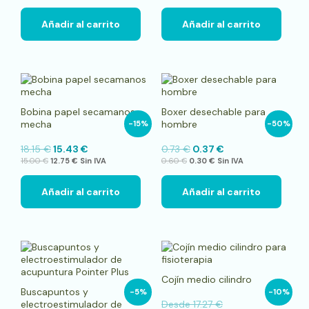
Añadir al carrito
Añadir al carrito
Bobina papel secamanos
Boxer desechable para
mecha
hombre
-15%
-50%
18.15
€
15.43
€
0.73
€
0.37
€
15.00
€
12.75
€
Sin IVA
0.60
€
0.30
€
Sin IVA
Añadir al carrito
Añadir al carrito
Este
pro
tien
Cojín medio cilindro
múlt
Buscapuntos y
-5%
-10%
vari
electroestimulador de
Desde
17.27
€
Las