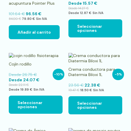
acupuntura Pointer Plus
Desde
15.57
€
opci
Desde
14.27
€
se
Desde
12.87
€
Sin IVA
101.64
€
96.56
€
pue
84.00
€
79.80
€
Sin IVA
elegi
en
Seleccionar
opciones
la
Añadir al carrito
pági
de
pro
Este
Este
producto
pro
Cojín rodillo
tiene
tien
Crema conductora para
múltiples
múlt
Desde
26.75
€
Diatermia Biloxi 1L
-10%
-5%
variantes.
vari
Desde
24.07
€
Las
Las
23.56
€
22.38
€
Desde
22.11
€
opciones
opci
Desde
19.89
€
Sin IVA
19.47
€
18.50
€
Sin IVA
se
se
pueden
pue
elegir
elegi
Seleccionar
Seleccionar
opciones
opciones
en
en
la
la
página
pági
de
de
producto
pro
Este