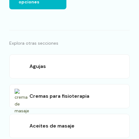
opciones
la
página
de
producto
Explora otras secciones
Agujas
Cremas para fisioterapia
Aceites de masaje