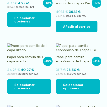
múltiples
4.77
€
4.29
€
ancho de 2 capas Pasta
-10%
-10%
variantes.
3.94
€
3.55
€
Sin IVA
Las
40.14
€
36.12
€
opciones
33.17
€
29.85
€
Sin IVA
se
Seleccionar
opciones
pueden
elegir
Añadir al carrito
en
la
página
de
Este
Este
producto
producto
pro
tiene
tien
Papel para camilla de 1
Papel para camilla
múltiples
múlt
capa rizado
económico de 1 capa ECO
-10%
-15%
variantes.
vari
Las
Las
44.75
€
40.27
€
31.17
€
26.50
€
opciones
opci
36.98
€
33.28
€
Sin IVA
25.76
€
21.90
€
Sin IVA
se
se
pueden
pue
elegir
elegi
Seleccionar
Seleccionar
opciones
opciones
en
en
la
la
página
pági
de
de
producto
pro
Este