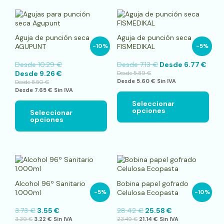
Este
Este
producto
pro
tiene
tien
Aguja de punción seca
Aguja de punción seca
múltiples
múlt
AGUPUNT
FISMEDIKAL
-10%
-5%
variantes.
vari
Las
Las
Desde
10.29
€
Desde
7.13
€
Desde
6.77
€
opciones
opci
Desde
9.26
€
Desde
5.89
€
se
se
Desde
5.60
€
Sin IVA
Desde
8.50
€
pueden
pue
Desde
7.65
€
Sin IVA
elegir
elegi
en
en
Seleccionar
opciones
la
la
Seleccionar
opciones
página
pági
de
de
producto
pro
Alcohol 96º Sanitario
Bobina papel gofrado
1.000ml
Celulosa Ecopasta
-5%
-10%
3.73
€
3.55
€
28.42
€
25.58
€
3.39
€
3.22
€
Sin IVA
23.49
€
21.14
€
Sin IVA