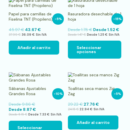
pro
tien
Papel para camillas de
Rasuradora desechable de 1
múlt
Fiselina TNT (Propileno)
hoja
-5%
-15%
vari
Las
45.97
€
43.67
€
Desde
1.78
€
Desde
1.52
€
opci
37.99
€
36.09
€
Sin IVA
Desde
1.47
€
Desde
1.25
€
Sin IVA
se
pue
elegi
Añadir al carrito
Seleccionar
opciones
en
la
pági
de
pro
Este
producto
tiene
Sábanas Ajustables
Toallitas seca manos Zig
múltiples
Grandes Rosa
Zag
-10%
-5%
variantes.
Las
Desde
9.86
€
29.22
€
27.76
€
opciones
Desde
8.87
€
24.15
€
22.94
€
Sin IVA
se
Desde
8.15
€
Desde
7.33
€
Sin IVA
pueden
elegir
Añadir al carrito
en
Seleccionar