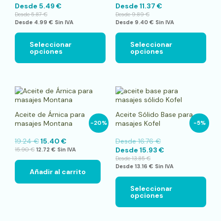
Desde
5.49
€
Desde
11.37
€
se
se
Desde
5.87
€
Desde
9.89
€
pueden
pue
Desde
4.99
€
Sin IVA
Desde
9.40
€
Sin IVA
elegir
elegi
en
en
la
la
Seleccionar
Seleccionar
opciones
opciones
página
pági
de
de
producto
pro
Este
pro
tien
Aceite de Árnica para
Aceite Sólido Base para
múlt
masajes Montana
masajes Kofel
-20%
-5%
vari
Las
19.24
€
15.40
€
Desde
16.76
€
opci
Desde
15.93
€
15.90
€
12.72
€
Sin IVA
se
Desde
13.85
€
pue
Desde
13.16
€
Sin IVA
elegi
Añadir al carrito
en
la
Seleccionar
opciones
pági
de
pro