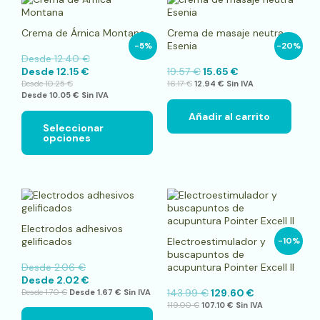
producto
tiene
Crema de Árnica Montana
Crema de masaje neutra
múltiples
Esenia
-5%
-20%
variantes.
Desde
12.40
€
Las
Desde
12.15
€
19.57
€
15.65
€
opciones
Desde
10.25
€
16.17
€
12.94
€
Sin IVA
se
Desde
10.05
€
Sin IVA
pueden
elegir
Añadir al carrito
en
Seleccionar
opciones
la
página
de
producto
Este
producto
tiene
Electrodos adhesivos
múltiples
gelificados
Electroestimulador y
-10%
variantes.
buscapuntos de
Las
Desde
2.06
€
acupuntura Pointer Excell II
opciones
Desde
2.02
€
se
143.99
€
129.60
€
Desde
1.70
€
Desde
1.67
€
Sin IVA
pueden
119.00
€
107.10
€
Sin IVA
elegir