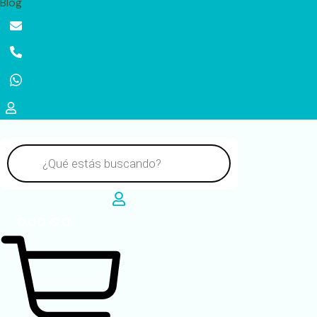
Blog
Ir
Obligatorio
Obligat
al
contenido
Búsqueda
de
productos
0.00
€
0