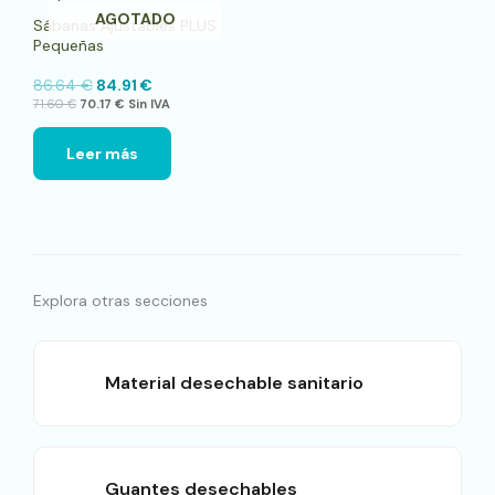
AGOTADO
Sábanas Ajustables PLUS
Pequeñas
86.64
€
84.91
€
71.60
€
70.17
€
Sin IVA
Leer más
Explora otras secciones
Material desechable sanitario
Guantes desechables