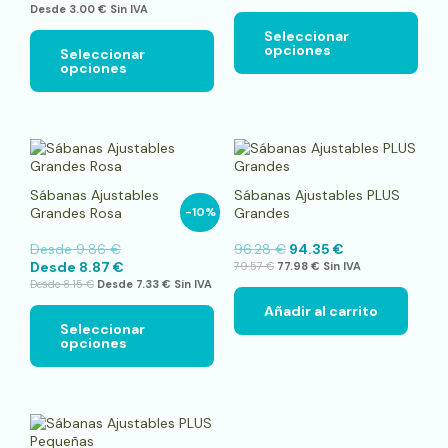
Desde
3.00
€
Sin IVA
elegir
elegi
en
en
Seleccionar
opciones
la
la
Seleccionar
opciones
página
pági
de
de
producto
pro
Este
producto
tiene
Sábanas Ajustables
Sábanas Ajustables PLUS
múltiples
Grandes Rosa
Grandes
-10%
variantes.
Las
Desde
9.86
€
96.28
€
94.35
€
opciones
Desde
8.87
€
79.57
€
77.98
€
Sin IVA
se
Desde
8.15
€
Desde
7.33
€
Sin IVA
pueden
elegir
Añadir al carrito
en
Seleccionar
opciones
la
página
de
producto