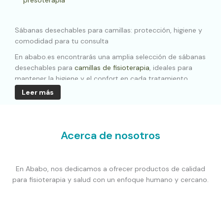
Sábanas desechables para camillas: protección, higiene y
comodidad para tu consulta
En ababo.es encontrarás una amplia selección de sábanas
desechables para
camillas de fisioterapia
, ideales para
mantener la higiene y el confort en cada tratamiento.
Nuestro catálogo está pensado para profesionales de la
Leer más
fisioterapia, estética, medicina o masaje que buscan
soluciones prácticas, eficaces y con una excelente
relación calidad-precio.
Acerca de nosotros
Contamos con modelos ajustables, lisos, precortados y
en rollo, todos fabricados con
materiales resistentes,
suaves y transpirables
. Ya sea para uso intensivo en
En Ababo, nos dedicamos a ofrecer productos de calidad
clínica o para consultas privadas, nuestras sabanillas
para fisioterapia y salud con un enfoque humano y cercano.
desechables garantizan una barrera higiénica fiable entre
el paciente y la camilla.