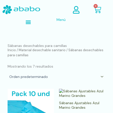
Ir
Cart
0
al
contenido
Menú
Búsqueda de productos
Sábanas desechables para camillas
Inicio
/
Material desechable sanitario
/ Sábanas desechables
para camillas
Mostrando los 7 resultados
Sábanas Ajustables Azul
Marino Grandes