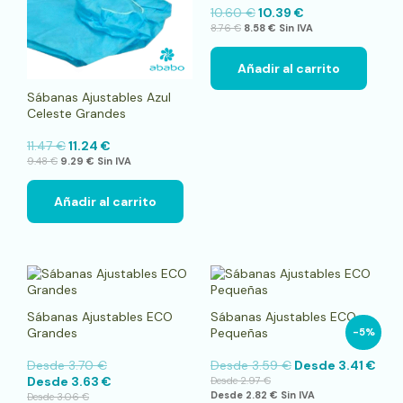
10.60
€
10.39
€
8.76
€
8.58
€
Sin IVA
Añadir al carrito
Sábanas Ajustables Azul
Celeste Grandes
11.47
€
11.24
€
9.48
€
9.29
€
Sin IVA
Añadir al carrito
Este
Este
producto
pro
tiene
tien
Sábanas Ajustables ECO
Sábanas Ajustables ECO
múltiples
múlt
Grandes
Pequeñas
-5%
variantes.
vari
Las
Las
Desde
3.70
€
Desde
3.59
€
Desde
3.41
€
opciones
opci
Desde
3.63
€
Desde
2.97
€
se
se
Desde
2.82
€
Sin IVA
Desde
3.06
€
pueden
pue