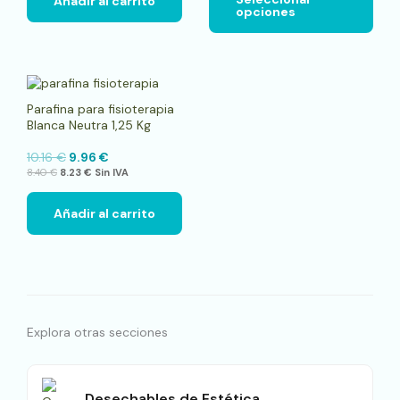
Añadir al carrito
opciones
pági
de
pro
Parafina para fisioterapia
Blanca Neutra 1,25 Kg
10.16
€
9.96
€
8.40
€
8.23
€
Sin IVA
Añadir al carrito
Explora otras secciones
Desechables de Estética