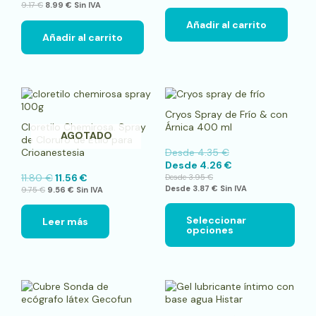
9.17
€
8.99
€
Sin IVA
Añadir al carrito
Añadir al carrito
Este
pro
Cryos Spray de Frío & con
tien
Cloretilo Chemirosa. Spray
Árnica 400 ml
múlt
AGOTADO
de Cloruro de Etilo para
vari
Crioanestesia
Desde
4.35
€
Las
Desde
4.26
€
opci
11.80
€
11.56
€
Desde
3.95
€
se
Desde
3.87
€
Sin IVA
9.75
€
9.56
€
Sin IVA
pue
elegi
en
Seleccionar
Leer más
opciones
la
pági
de
pro
Este
pro
tien