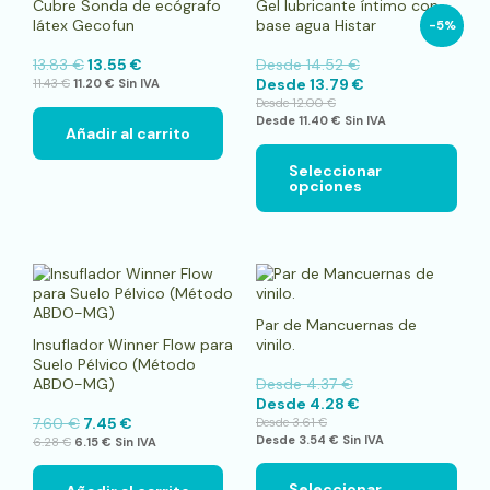
Cubre Sonda de ecógrafo
Gel lubricante íntimo con
múlt
látex Gecofun
base agua Histar
-5%
vari
Las
13.83
€
13.55
€
Desde
14.52
€
opci
Desde
13.79
€
11.43
€
11.20
€
Sin IVA
se
Desde
12.00
€
pue
Desde
11.40
€
Sin IVA
elegi
Añadir al carrito
en
la
Seleccionar
opciones
pági
de
pro
Este
pro
tien
Par de Mancuernas de
múlt
Insuflador Winner Flow para
vinilo.
vari
Suelo Pélvico (Método
Las
ABDO-MG)
Desde
4.37
€
opci
Desde
4.28
€
se
7.60
€
7.45
€
Desde
3.61
€
pue
Desde
3.54
€
Sin IVA
6.28
€
6.15
€
Sin IVA
elegi
en
la
Seleccionar