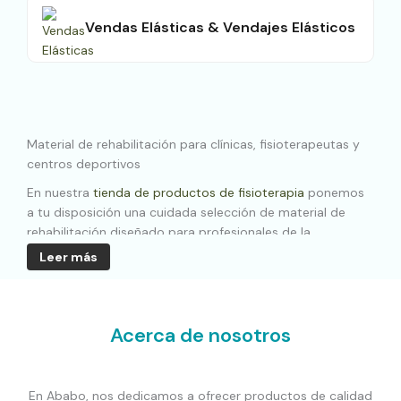
Vendas Elásticas & Vendajes Elásticos
Material de rehabilitación para clínicas, fisioterapeutas y
centros deportivos
En nuestra
tienda de productos de fisioterapia
ponemos
a tu disposición una cuidada selección de material de
rehabilitación diseñado para profesionales de la
fisioterapia, entrenadores deportivos, clínicas de
Leer más
recuperación funcional y centros de salud. Nuestro
compromiso es ofrecer
productos especializados,
asesoramiento experto y un servicio de atención al
cliente cercano
y resolutivo.
Acerca de nosotros
Todo el material que necesitas para fisioterapia y
rehabilitación
En Ababo, nos dedicamos a ofrecer productos de calidad