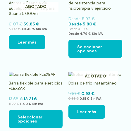
Aroma y Esencia de
de resistencia para
múlt
AGOTADO
Eucalipto & Menta para
fisioterapia y ejercicio
vari
Sauna 5.000ml
Las
Desde
5.92
€
opci
61.07
€
59.85
€
Desde
5.80
€
se
50.47
€
49.46
€
Sin IVA
Desde
4.89
€
pue
Desde
4.79
€
Sin IVA
elegi
en
Leer más
la
Seleccionar
opciones
pági
de
pro
Este
AGOTADO
producto
Barra flexible para ejercicios
Bolsa de frío instantáneo
tiene
FLEXBAR
múltiples
1.00
€
0.98
€
variantes.
13.58
€
13.31
€
0.83
€
0.81
€
Sin IVA
Las
11.22
€
11.00
€
Sin IVA
opciones
se
Leer más
pueden
Seleccionar
opciones
elegir
en