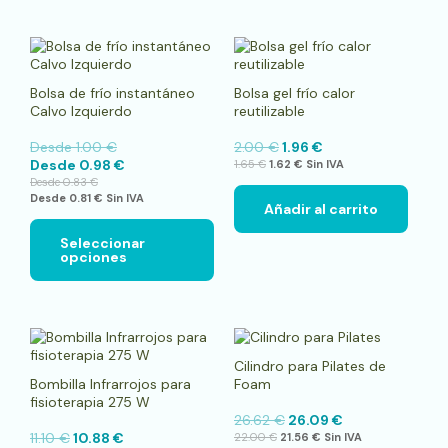
la
página
de
Este
producto
producto
tiene
Bolsa de frío instantáneo
Bolsa gel frío calor
múltiples
Calvo Izquierdo
reutilizable
variantes.
Las
Desde
1.00
€
2.00
€
1.96
€
opciones
Desde
0.98
€
1.65
€
1.62
€
Sin IVA
se
Desde
0.83
€
pueden
Desde
0.81
€
Sin IVA
elegir
Añadir al carrito
en
la
Seleccionar
opciones
página
de
producto
Cilindro para Pilates de
Bombilla Infrarrojos para
Foam
fisioterapia 275 W
26.62
€
26.09
€
11.10
€
10.88
€
22.00
€
21.56
€
Sin IVA