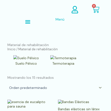
Ir
Cart
0
al
contenido
Menú
Búsqueda de productos
Material de rehabilitación
Inicio
/ Material de rehabilitación
Suelo Pélvico
Termoterapia
Mostrando los 15 resultados
Este
pro
Bandas elásticas sin látex
tien