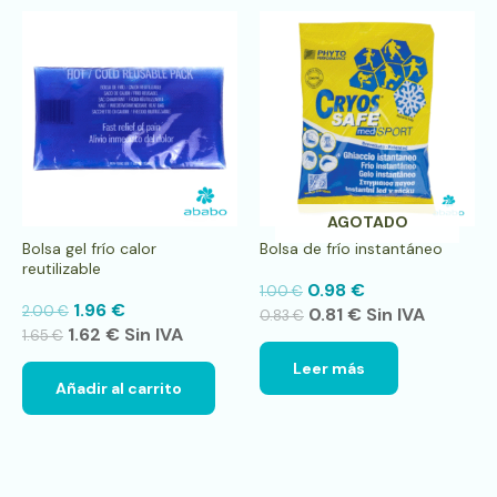
AGOTADO
Bolsa gel frío calor
Bolsa de frío instantáneo
reutilizable
0.98
€
1.00
€
1.96
€
2.00
€
0.81
€
Sin IVA
0.83
€
1.62
€
Sin IVA
1.65
€
Leer más
Añadir al carrito