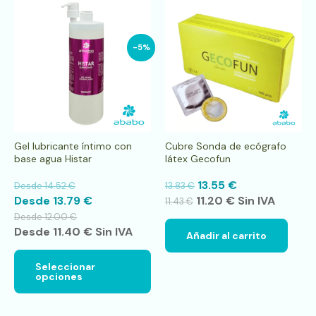
Este
producto
tiene
múltiples
-5%
variantes.
Las
opciones
se
pueden
elegir
en
la
Gel lubricante íntimo con
Cubre Sonda de ecógrafo
página
base agua Histar
látex Gecofun
de
producto
13.55
€
Desde
14.52
€
13.83
€
Desde
13.79
€
11.20
€
Sin IVA
11.43
€
Desde
12.00
€
Desde
11.40
€
Sin IVA
Añadir al carrito
Seleccionar
opciones