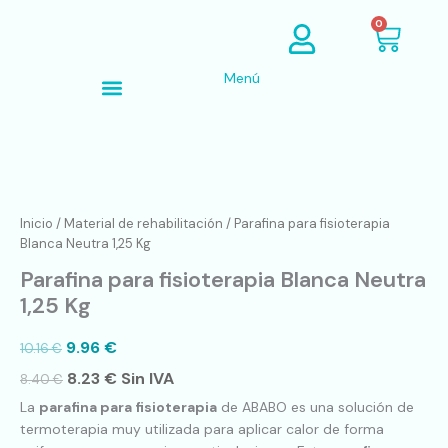
Ir
Cart
0
al
contenido
Menú
Búsqueda de productos
Parafina
para
fisioterapia
Inicio
/
Material de rehabilitación
/ Parafina para fisioterapia
Blanca
Blanca Neutra 1,25 Kg
Neutra
Parafina para fisioterapia Blanca Neutra
1,25
Kg
1,25 Kg
cantidad
9.96
€
10.16
€
8.23
€
Sin IVA
8.40
€
La
parafina para fisioterapia
de ABABO es una solución de
termoterapia muy utilizada para aplicar calor de forma