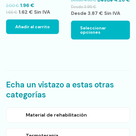
Desde
4.35
€
La
1.96
€
2.00
€
op
Desde
3.95
€
1.62
€
Sin IVA
se
1.65
€
Desde
3.87
€
Sin IVA
pu
ele
Añadir al carrito
Seleccionar
en
opciones
la
pá
de
pr
Echa un vistazo a estas otras
categorías
Material de rehabilitación
Termoterapia