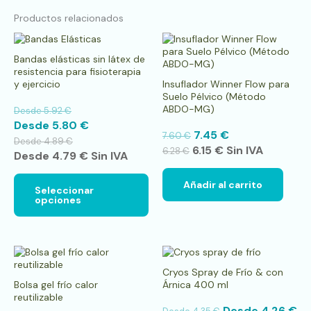
Productos relacionados
Este
producto
Bandas elásticas sin látex de
tiene
resistencia para fisioterapia
múltiples
y ejercicio
Insuflador Winner Flow para
variantes.
Suelo Pélvico (Método
Las
ABDO-MG)
Desde
5.92
€
opciones
Desde
5.80
€
se
7.45
€
7.60
€
pueden
Desde
4.89
€
6.15
€
Sin IVA
elegir
6.28
€
Desde
4.79
€
Sin IVA
en
la
Añadir al carrito
página
Seleccionar
opciones
de
producto
Es
pr
Cryos Spray de Frío & con
tie
Bolsa gel frío calor
Árnica 400 ml
múl
reutilizable
var
Desde
4.26
€