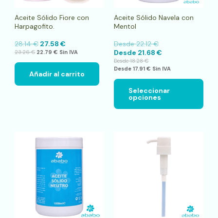
elegi
en
Aceite Sólido Fiore con
Aceite Sólido Navela con
la
Harpagofito.
Mentol
pági
de
28.14
€
27.58
€
Desde
22.12
€
pro
Desde
21.68
€
23.26
€
22.79
€
Sin IVA
Desde
18.28
€
Desde
17.91
€
Sin IVA
Añadir al carrito
Seleccionar
opciones
Este
Este
producto
pro
tiene
tien
múltiples
múlt
variantes.
vari
Las
Las
opciones
opci
se
se
pueden
pue
elegir
elegi