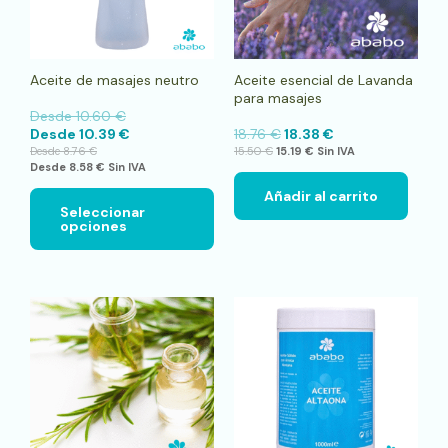
se
pueden
elegir
en
Aceite de masajes neutro
Aceite esencial de Lavanda
la
para masajes
página
Desde
10.60
€
de
Desde
10.39
€
18.76
€
18.38
€
producto
Desde
8.76
€
15.50
€
15.19
€
Sin IVA
Desde
8.58
€
Sin IVA
Añadir al carrito
Seleccionar
opciones
Este
pro
tien
múlt
vari
Las
opci
se