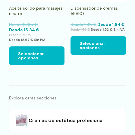
en
en
Aceite sólido para masajes
Dispensador de cremas
la
la
neutro
ABABO
página
pági
de
de
Desde
15.65
€
Desde
1.88
€
Desde
1.84
€
producto
pro
Desde
15.34
€
Desde
1.55
€
Desde
1.52
€
Sin IVA
Desde
12.93
€
Desde
12.67
€
Sin IVA
Seleccionar
opciones
Seleccionar
opciones
Explora otras secciones
Cremas de estética profesional