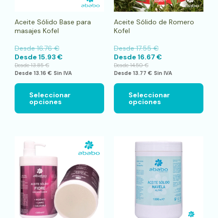
elegir
elegi
en
en
Aceite Sólido Base para
Aceite Sólido de Romero
la
la
masajes Kofel
Kofel
página
pági
de
de
Desde
16.76
€
Desde
17.55
€
producto
pro
Desde
15.93
€
Desde
16.67
€
Desde
13.85
€
Desde
14.50
€
Desde
13.16
€
Sin IVA
Desde
13.77
€
Sin IVA
Seleccionar
Seleccionar
opciones
opciones
Este
pro
tien
múlt
vari
Las
opci
se
pue