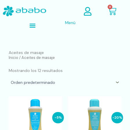
Ir
Cart
0
al
contenido
Menú
Búsqueda de productos
Aceites de masaje
Inicio
/ Aceites de masaje
Mostrando los 12 resultados
Este
producto
tiene
múltiples
-5%
-20%
variantes.
Las
opciones