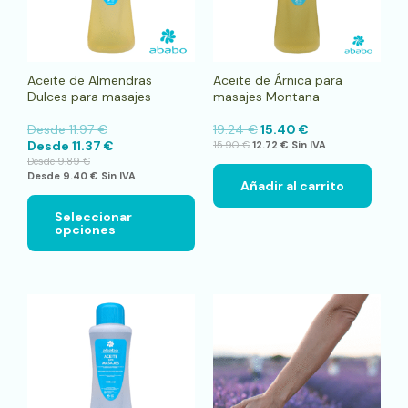
se
pueden
elegir
en
Aceite de Almendras
Aceite de Árnica para
la
Dulces para masajes
masajes Montana
página
de
Desde
11.97
€
19.24
€
15.40
€
producto
Desde
11.37
€
15.90
€
12.72
€
Sin IVA
Desde
9.89
€
Desde
9.40
€
Sin IVA
Añadir al carrito
Seleccionar
opciones
Este
producto
tiene
múltiples
variantes.
Las
opciones