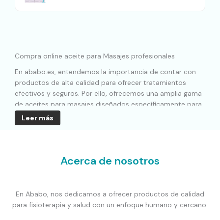
Compra online aceite para Masajes profesionales
En ababo.es, entendemos la importancia de contar con
productos de alta calidad para ofrecer tratamientos
efectivos y seguros. Por ello, ofrecemos una amplia gama
de aceites para masajes diseñados específicamente para
profesionales de la fisioterapia y la rehabilitación.
Leer más
Variedad de aceites para fisioterapia
Acerca de nosotros
Nuestra
tienda online de fisioterapia
tiene diferentes tipos
de aceites de masaje para fisioterapia, seleccionados por
expertos del sector:
En Ababo, nos dedicamos a ofrecer productos de calidad
Aceites neutros
: ideales para todo tipo de pieles y
para fisioterapia y salud con un enfoque humano y cercano.
técnicas de masaje, proporcionando una excelente