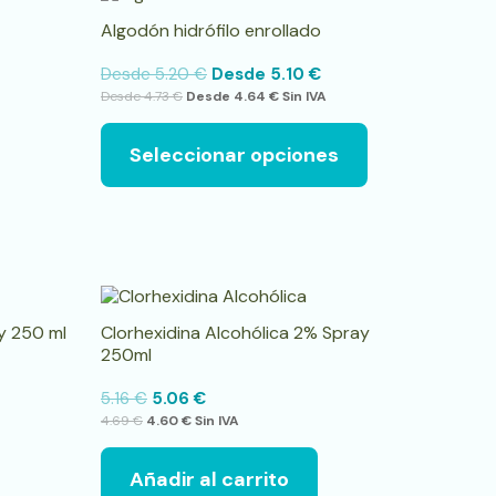
producto
Algodón hidrófilo enrollado
tiene
múltiples
Desde
5.20
€
Desde
5.10
€
variantes.
Desde
4.73
€
Desde
4.64
€
Sin IVA
Las
opciones
se
Seleccionar opciones
pueden
elegir
en
la
página
de
producto
y 250 ml
Clorhexidina Alcohólica 2% Spray
250ml
5.16
€
5.06
€
4.69
€
4.60
€
Sin IVA
Añadir al carrito