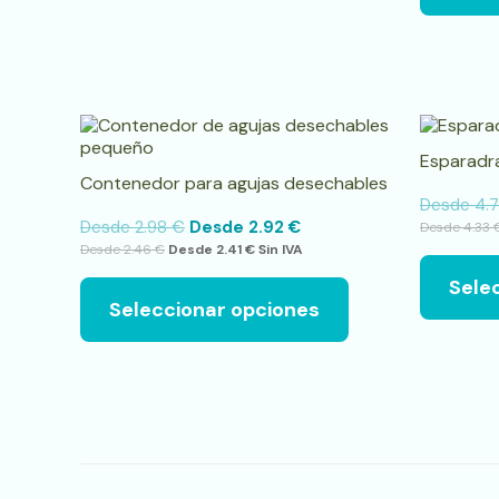
en
la
página
de
producto
Este
producto
Esparadr
tiene
Contenedor para agujas desechables
múltiples
Desde
4.
variantes.
Desde
2.98
€
Desde
2.92
€
Desde
4.33
Las
Desde
2.46
€
Desde
2.41
€
Sin IVA
opciones
se
Sele
pueden
Seleccionar opciones
elegir
en
la
página
de
producto