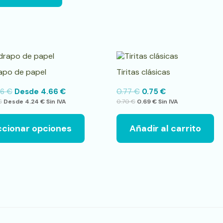
Este
producto
apo de papel
Tiritas clásicas
tiene
múltiples
76
€
Desde
4.66
€
0.77
€
0.75
€
variantes.
€
Desde
4.24
€
Sin IVA
0.70
€
0.69
€
Sin IVA
Las
opciones
se
ccionar opciones
Añadir al carrito
pueden
elegir
en
la
página
de
producto