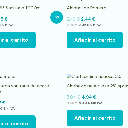
6º Sanitario 1.000ml
Alcohol de Romero
-5%
55
€
2.49
€
2.44
€
€
Sin IVA
2.06
€
2.02
€
Sin IVA
r al carrito
Añadir al carrito
atea sanitaria de acero
Clorhexidina acuosa 2% spra
e
5.04
€
4.94
€
17
€
4.58
€
4.49
€
Sin IVA
€
Sin IVA
Añadir al carrito
r al carrito