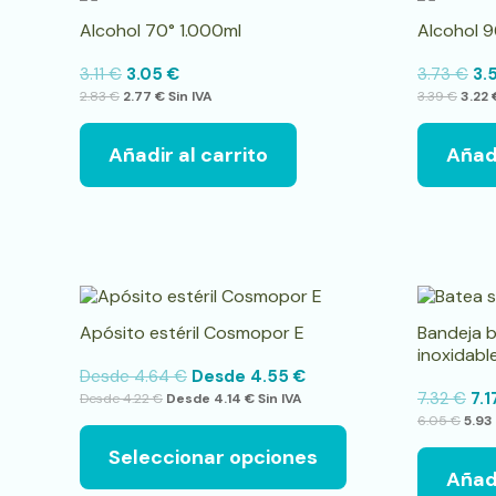
Alcohol 70° 1.000ml
Alcohol 9
3.11
€
3.05
€
3.73
€
3.
2.83
€
2.77
€
Sin IVA
3.39
€
3.22
Añadir al carrito
Añadi
Este
producto
Apósito estéril Cosmopor E
Bandeja b
tiene
inoxidabl
múltiples
Desde
4.64
€
Desde
4.55
€
variantes.
7.32
€
7.
Desde
4.22
€
Desde
4.14
€
Sin IVA
Las
6.05
€
5.93
opciones
se
Seleccionar opciones
pueden
Añadi
elegir