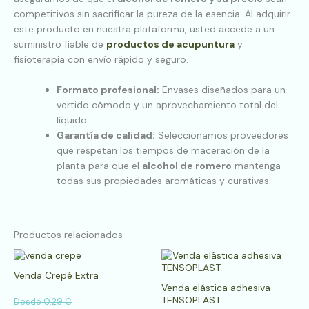
competitivos sin sacrificar la pureza de la esencia. Al adquirir
este producto en nuestra plataforma, usted accede a un
suministro fiable de
productos de acupuntura
y
fisioterapia con envío rápido y seguro.
Formato profesional:
Envases diseñados para un
vertido cómodo y un aprovechamiento total del
líquido.
Garantía de calidad:
Seleccionamos proveedores
que respetan los tiempos de maceración de la
planta para que el
alcohol de romero
mantenga
todas sus propiedades aromáticas y curativas.
Productos relacionados
Este
Es
producto
pr
Venda Crepé Extra
tiene
tie
Venda elástica adhesiva
múltiples
múl
TENSOPLAST
Desde
0.29
€
variantes.
var