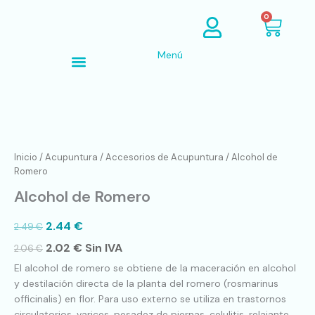
Ir
Cart
0
al
contenido
Menú
Búsqueda de productos
Alcohol
de
Romero
Inicio
/
Acupuntura
/
Accesorios de Acupuntura
/ Alcohol de
cantidad
Romero
Alcohol de Romero
2.44
€
2.49
€
2.02
€
Sin IVA
2.06
€
El alcohol de romero se obtiene de la maceración en alcohol
y destilación directa de la planta del romero (rosmarinus
officinalis) en flor. Para uso externo se utiliza en trastornos
circulatorios, varices, pesadez de piernas, celulitis, relajante,