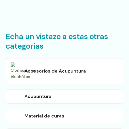
de
pr
Echa un vistazo a estas otras
categorías
Accesorios de Acupuntura
Acupuntura
Material de curas