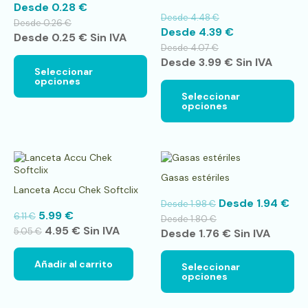
Desde
0.28
€
Las
La
Desde
4.48
€
opciones
op
Desde
0.26
€
Desde
4.39
€
se
se
Desde
0.25
€
Sin IVA
pueden
pu
Desde
4.07
€
elegir
ele
Desde
3.99
€
Sin IVA
en
en
Seleccionar
opciones
la
la
página
pá
Seleccionar
opciones
de
de
producto
pr
Es
pr
Gasas estériles
tie
Lanceta Accu Chek Softclix
múl
Desde
1.94
€
Desde
1.98
€
var
5.99
€
6.11
€
La
Desde
1.80
€
4.95
€
Sin IVA
op
5.05
€
Desde
1.76
€
Sin IVA
se
pu
Añadir al carrito
Seleccionar
ele
opciones
en
la
pá