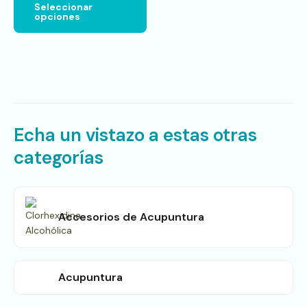
página
Seleccionar
opciones
de
producto
Echa un vistazo a estas otras
categorías
Accesorios de Acupuntura
Acupuntura