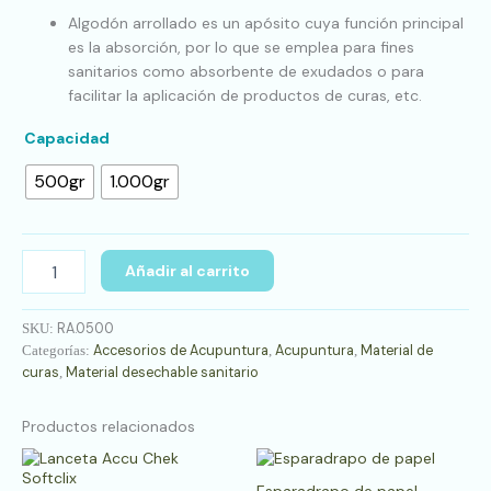
Algodón arrollado es un apósito cuya función principal
es la absorción, por lo que se emplea para fines
sanitarios como absorbente de exudados o para
facilitar la aplicación de productos de curas, etc.
Capacidad
500gr
1.000gr
Añadir al carrito
RA.0500
SKU:
Accesorios de Acupuntura
Acupuntura
Material de
Categorías:
,
,
curas
Material desechable sanitario
,
Productos relacionados
Es
pr
Esparadrapo de papel