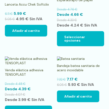
tie
Lanceta Accu Chek Softclix
múl
Desde
4.76
€
var
5.99
€
6.11
€
Desde
4.66
€
La
4.95
€
Sin IVA
op
5.05
€
Desde
4.33
€
se
Desde
4.24
€
Sin IVA
pu
Añadir al carrito
ele
en
Seleccionar
opciones
la
pá
de
pr
Este
producto
Bandeja batea sanitaria de
tiene
Venda elástica adhesiva
acero inoxidable
múltiples
TENSOPLAST
variantes.
7.17
€
7.32
€
Las
Desde
4.48
€
5.93
€
Sin IVA
opciones
6.05
€
Desde
4.39
€
se
pueden
Desde
4.07
€
Añadir al carrito
elegir
Desde
3.99
€
Sin IVA
en
la