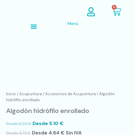
Ir
Cart
0
al
contenido
Menú
Búsqueda de productos
Algodón
hidrófilo
enrollado
cantidad
Inicio
/
Acupuntura
/
Accesorios de Acupuntura
/ Algodón
hidrófilo enrollado
Algodón hidrófilo enrollado
Desde
5.10
€
Desde
5.20
€
Desde
4.64
€
Sin IVA
Desde
4.73
€