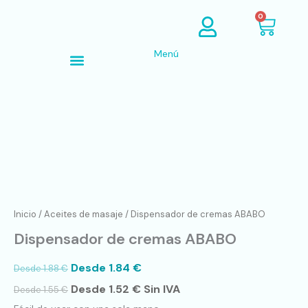
Ir
Cart
0
al
contenido
Menú
Búsqueda de productos
Dispensador
de
cremas
ABABO
cantidad
Inicio
/
Aceites de masaje
/ Dispensador de cremas ABABO
Dispensador de cremas ABABO
Desde
1.84
€
Desde
1.88
€
Desde
1.52
€
Sin IVA
Desde
1.55
€