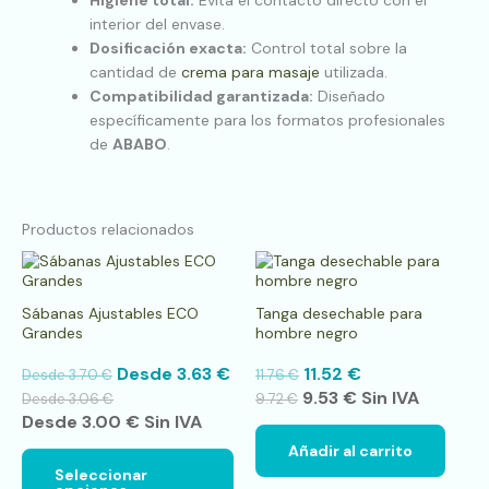
interior del envase.
Dosificación exacta:
Control total sobre la
cantidad de
crema para masaje
utilizada.
Compatibilidad garantizada:
Diseñado
específicamente para los formatos profesionales
de
ABABO
.
Productos relacionados
Este
producto
tiene
Sábanas Ajustables ECO
Tanga desechable para
múltiples
Grandes
hombre negro
variantes.
Las
Desde
3.63
€
11.52
€
Desde
3.70
€
11.76
€
opciones
9.53
€
Sin IVA
se
Desde
3.06
€
9.72
€
pueden
Desde
3.00
€
Sin IVA
elegir
Añadir al carrito
en
Seleccionar
la