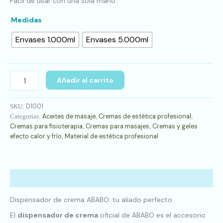
Fácil de usar con una sola mano.
Medidas
Envases 1.000ml
Envases 5.000ml
Añadir al carrito
D1001
SKU:
Aceites de masaje
Cremas de estética profesional
Categorías:
,
,
Cremas para fisioterapia
Cremas para masajes
Cremas y geles
,
,
efecto calor y frío
Material de estética profesional
,
Descripción
Dispensador de crema ABABO: tu aliado perfecto
El
dispensador de crema
oficial de ABABO es el accesorio