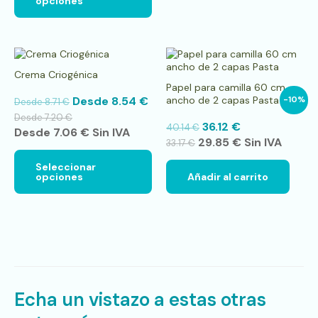
opciones
página
de
producto
Este
producto
Crema Criogénica
tiene
Papel para camilla 60 cm
múltiples
Desde
8.54
€
ancho de 2 capas Pasta
-10%
Desde
8.71
€
variantes.
Las
Desde
7.20
€
36.12
€
40.14
€
opciones
Desde
7.06
€
Sin IVA
29.85
€
Sin IVA
se
33.17
€
pueden
Seleccionar
elegir
opciones
Añadir al carrito
en
la
página
de
producto
Echa un vistazo a estas otras