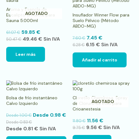
Aroma y Esencia de
AGOTADO
Eucalipto & Menta para
Insuflador Winner Flow para
Sauna 5.000ml
Suelo Pélvico (Método
ABDO-MG)
59.85
€
61.07
€
7.45
€
7.60
€
49.46
€
Sin IVA
50.47
€
6.15
€
Sin IVA
6.28
€
Leer más
Añadir al carrito
Este
producto
tiene
Bolsa de frío instantáneo
Cloretilo Chemirosa. Spray
múltiples
AGOTADO
Calvo Izquierdo
de Cloruro de Etilo para
variantes.
Crioanestesia
Las
Desde
0.98
€
Desde
1.00
€
opciones
11.56
€
11.80
€
se
Desde
0.83
€
9.56
€
Sin IVA
pueden
9.75
€
Desde
0.81
€
Sin IVA
elegir
en