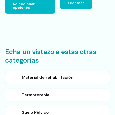
Leer más
Seleccionar
la
opciones
página
de
producto
Echa un vistazo a estas otras
categorías
Material de rehabilitación
Termoterapia
Suelo Pélvico