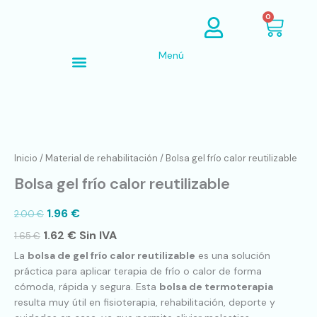
Ir
Cart
0
al
contenido
Menú
Búsqueda de productos
Bolsa
gel
frío
Inicio
/
Material de rehabilitación
/ Bolsa gel frío calor reutilizable
calor
Bolsa gel frío calor reutilizable
reutilizable
cantidad
1.96
€
2.00
€
1.62
€
Sin IVA
1.65
€
La
bolsa de gel frío calor reutilizable
es una solución
práctica para aplicar terapia de frío o calor de forma
cómoda, rápida y segura. Esta
bolsa de termoterapia
resulta muy útil en fisioterapia, rehabilitación, deporte y