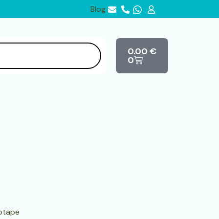
Blog
Cart
0.00
€
0
iotape