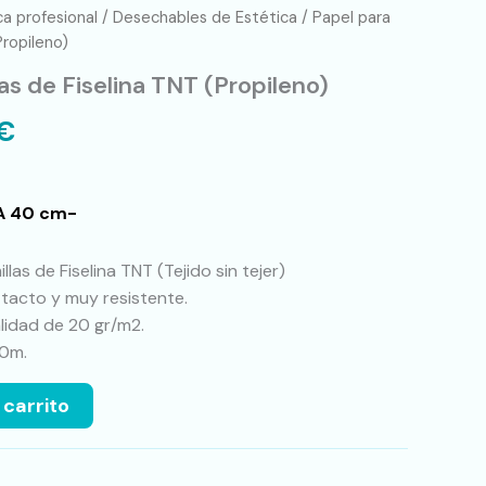
ca profesional
/
Desechables de Estética
/ Papel para
Propileno)
as de Fiselina TNT (Propileno)
€
A 40 cm-
llas de Fiselina TNT (Tejido sin tejer)
tacto y muy resistente.
alidad de 20 gr/m2.
80m.
 carrito