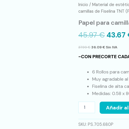
Papel
Inicio
/
Material de estéti
para
camillas de Fiselina TNT (
camillas
Papel para camill
de
Fiselina
45.97
€
43.67
TNT
(Propileno)
cantidad
37.99
€
36.09
€
Sin IVA
-CON PRECORTE CAD
6 Rollos para cami
Muy agradable al 
Fiselina de alta c
Medidas: 0.58 x 
Añadir al
SKU:
PS.705.680P