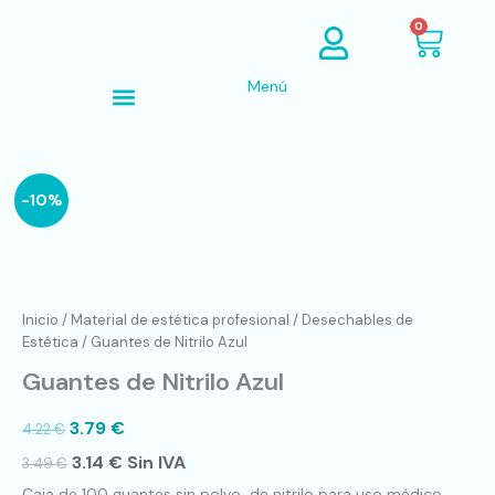
Ir
Cart
0
al
contenido
Menú
Búsqueda de productos
Guantes
-10%
de
Nitrilo
Azul
cantidad
Inicio
/
Material de estética profesional
/
Desechables de
Estética
/ Guantes de Nitrilo Azul
Guantes de Nitrilo Azul
3.79
€
4.22
€
3.14
€
Sin IVA
3.49
€
Caja de 100 guantes sin polvo de nitrilo para uso médico.