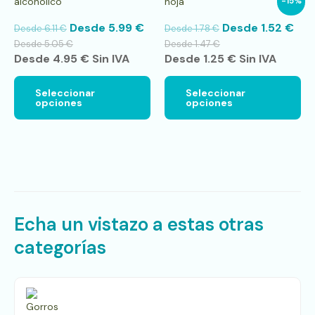
alcohólico
hoja
-15%
variantes.
var
Las
La
Desde
5.99
€
Desde
1.52
€
Desde
6.11
€
Desde
1.78
€
opciones
op
se
se
Desde
5.05
€
Desde
1.47
€
pueden
pu
Desde
4.95
€
Sin IVA
Desde
1.25
€
Sin IVA
elegir
ele
en
en
Seleccionar
Seleccionar
la
la
opciones
opciones
página
pá
de
de
producto
pr
Echa un vistazo a estas otras
categorías