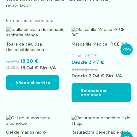
rehabilitación
Productos relacionados
Es
pr
tie
Toalla de celulosa
Mascarilla Médica IIR CE 3/C
múl
desechable blanca
-15%
var
Desde
2.90
€
La
18.20
€
18.57
€
Desde
2.47
€
op
15.04
€
Sin IVA
se
15.35
€
Desde
2.40
€
pu
Desde
2.04
€
Sin IVA
ele
Añadir al carrito
en
la
Seleccionar
opciones
pá
de
pr
Este
Es
producto
pr
tiene
tie
Gel de manos hidro-
Rasuradora desechable de 1
múltiples
múl