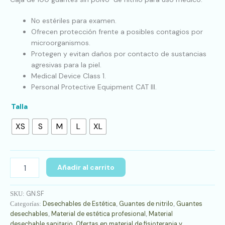
No estériles para examen.
Ofrecen protección frente a posibles contagios por
microorganismos.
Protegen y evitan daños por contacto de sustancias
agresivas para la piel.
Medical Device Class 1.
Personal Protective Equipment CAT III.
Talla
XS
S
M
L
XL
Añadir al carrito
GN.SF
SKU:
Desechables de Estética
Guantes de nitrilo
Guantes
Categorías:
,
,
desechables
Material de estética profesional
Material
,
,
desechable sanitario
Ofertas en material de fisioterapia y
,