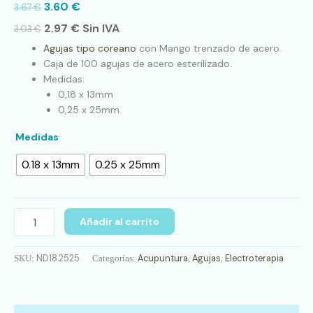
3.60
€
3.67
€
2.97
€
Sin IVA
3.03
€
Agujas tipo coreano
con Mango trenzado de acero.
Caja de 100 agujas de acero esterilizado.
Medidas:
0,18 x 13mm
0,25 x 25mm
Medidas
0.18 x 13mm
0.25 x 25mm
Añadir al carrito
ND18.2525
Acupuntura
Agujas
Electroterapia
SKU:
Categorías:
,
,