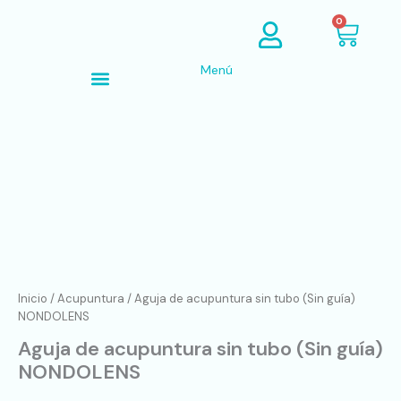
Ir
Cart
0
al
contenido
Menú
Búsqueda de productos
Aguja
de
acupuntura
sin
tubo
(Sin
guía)
NONDOLENS
cantidad
Inicio
/
Acupuntura
/ Aguja de acupuntura sin tubo (Sin guía)
NONDOLENS
Aguja de acupuntura sin tubo (Sin guía)
NONDOLENS