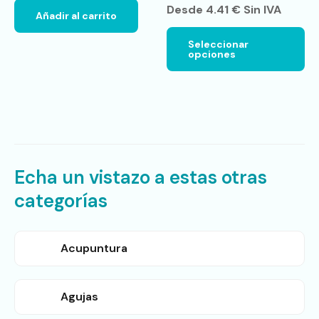
pu
Desde
4.41
€
Sin IVA
Añadir al carrito
ele
en
Seleccionar
la
opciones
pá
de
pr
Echa un vistazo a estas otras
categorías
Acupuntura
Agujas