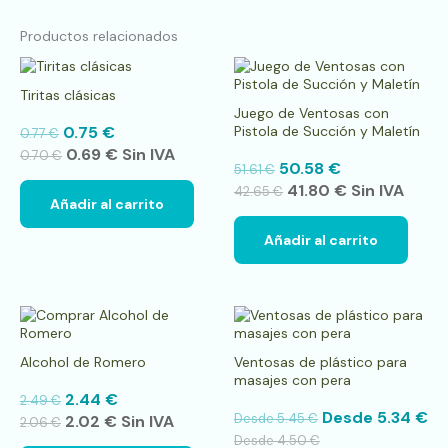
Productos relacionados
Tiritas clásicas
Juego de Ventosas con
0.75
€
Pistola de Succión y Maletín
0.77
€
0.69
€
Sin IVA
0.70
€
50.58
€
51.61
€
41.80
€
Sin IVA
42.65
€
Añadir al carrito
Añadir al carrito
Es
pr
tie
Alcohol de Romero
Ventosas de plástico para
múl
masajes con pera
var
2.44
€
2.49
€
La
Desde
5.34
€
Desde
5.45
€
2.02
€
Sin IVA
op
2.06
€
se
Desde
4.50
€