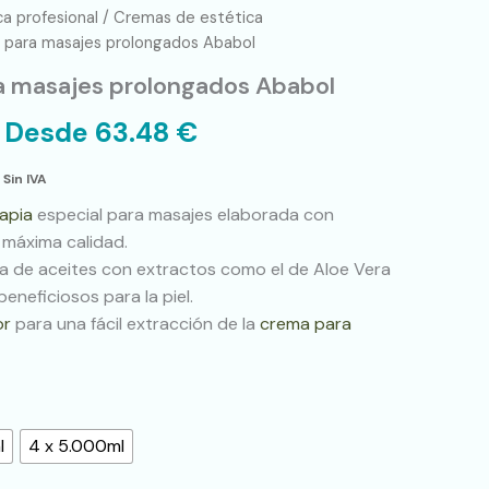
ca profesional
/
Cremas de estética
a para masajes prolongados Ababol
a masajes prolongados Ababol
Desde
63.48
€
Sin IVA
apia
especial para masajes elaborada con
máxima calidad.
la de aceites con extractos como el de Aloe Vera
eneficiosos para la piel.
or
para una fácil extracción de la
crema para
l
4 x 5.000ml