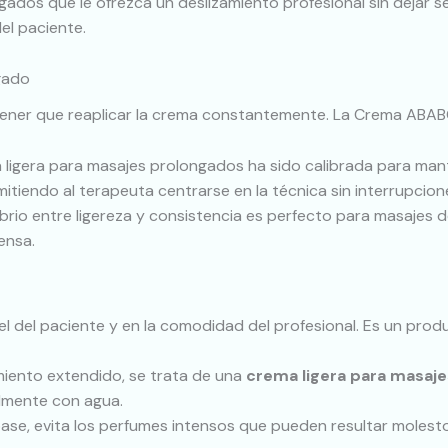
gados que le ofrezca un deslizamiento profesional sin dejar 
el paciente.
ngado
 tener que reaplicar la crema constantemente. La Crema ABA
ligera para masajes prolongados ha sido calibrada para mante
itiendo al terapeuta centrarse en la técnica sin interrupcion
ibrio entre ligereza y consistencia es perfecto para masajes 
ensa.
del paciente y en la comodidad del profesional. Es un produ
miento extendido, se trata de una
crema ligera para masaje
cilmente con agua.
ase, evita los perfumes intensos que pueden resultar molesto