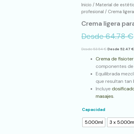
Crema
Inicio
/
Material de estéti
ligera
profesional
/ Crema liger
para
Crema ligera par
masajes
prolongados
Desde
64.78
€
Ababol
cantidad
Desde
53.54
€
Desde
52.47
€
Crema de fisioter
componentes de 
Equilibrada mezc
que resultan tan b
Incluye
dosificad
masajes
.
Capacidad
5.000ml
3 x 5.000m