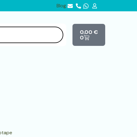
Blog
Cart
0.00
€
0
iotape