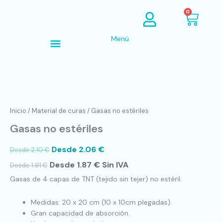
Ir
Cart
0
al
contenido
Menú
Búsqueda de productos
Gasas
no
estériles
Inicio
/
Material de curas
/ Gasas no estériles
cantidad
Gasas no estériles
Desde
2.06
€
Desde
2.10
€
Desde
1.87
€
Sin IVA
Desde
1.91
€
Gasas de 4 capas de TNT (tejido sin tejer) no estéril.
Medidas: 20 x 20 cm (10 x 10cm plegadas).
Gran capacidad de absorción.