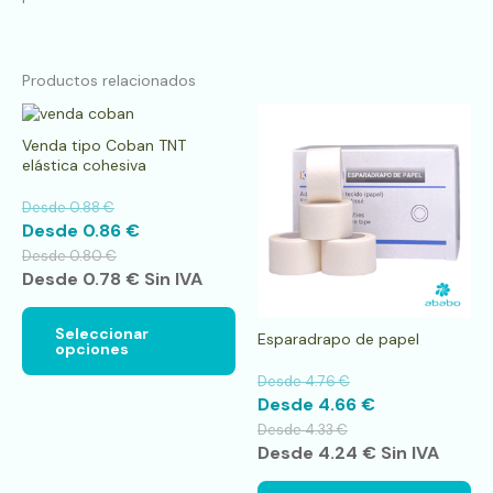
Productos relacionados
Este
Es
producto
pr
Venda tipo Coban TNT
tiene
tie
elástica cohesiva
múltiples
múl
variantes.
var
Desde
0.88
€
Las
La
Desde
0.86
€
opciones
op
se
se
Desde
0.80
€
pueden
pu
Desde
0.78
€
Sin IVA
elegir
ele
en
en
la
la
Seleccionar
Esparadrapo de papel
opciones
página
pá
de
de
Desde
4.76
€
producto
pr
Desde
4.66
€
Desde
4.33
€
Desde
4.24
€
Sin IVA