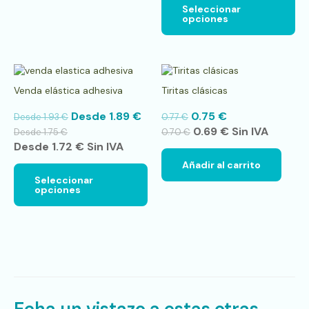
Seleccionar
opciones
Este
producto
Venda elástica adhesiva
Tiritas clásicas
tiene
múltiples
Desde
1.89
€
0.75
€
Desde
1.93
€
0.77
€
variantes.
0.69
€
Sin IVA
Las
Desde
1.75
€
0.70
€
opciones
Desde
1.72
€
Sin IVA
se
Añadir al carrito
pueden
Seleccionar
elegir
opciones
en
la
página
de
producto