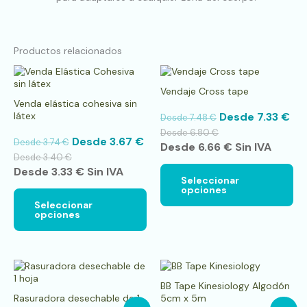
Productos relacionados
Este
Es
producto
pr
Vendaje Cross tape
tiene
tie
Venda elástica cohesiva sin
múltiples
múl
látex
Desde
7.33
€
Desde
7.48
€
variantes.
var
Las
La
Desde
6.80
€
Desde
3.67
€
Desde
3.74
€
opciones
op
Desde
6.66
€
Sin IVA
se
se
Desde
3.40
€
pueden
pu
Desde
3.33
€
Sin IVA
Seleccionar
elegir
ele
opciones
en
en
Seleccionar
la
la
opciones
página
pá
de
de
producto
pr
Este
Es
producto
pr
BB Tape Kinesiology Algodón
tiene
tie
Rasuradora desechable de 1
5cm x 5m
múltiples
múl