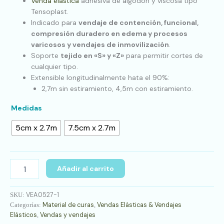
Venda elástica
adhesiva de algodón y viscosa tipo
Tensoplast.
Indicado para
vendaje de contención, funcional,
compresión duradero en edema y procesos
varicosos y vendajes de inmovilización
.
Soporte
tejido en «S» y «Z»
para permitir cortes de
cualquier tipo.
Extensible longitudinalmente hata el 90%:
2,7m sin estiramiento, 4,5m con estiramiento.
Medidas
5cm x 2.7m
7.5cm x 2.7m
Añadir al carrito
VEA.0527-1
SKU:
Material de curas
Vendas Elásticas & Vendajes
Categorías:
,
Elásticos
Vendas y vendajes
,