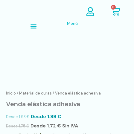
Ir
Cart
0
al
contenido
Menú
Búsqueda de productos
Venda
elástica
adhesiva
cantidad
Inicio
/
Material de curas
/ Venda elástica adhesiva
Venda elástica adhesiva
Desde
1.89
€
Desde
1.93
€
Desde
1.72
€
Sin IVA
Desde
1.75
€