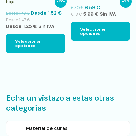
hoja
-15%
-3%
variantes.
var
6.59
€
6.80
€
Las
La
Desde
1.52
€
Desde
1.78
€
5.99
€
Sin IVA
opciones
op
6.18
€
se
se
Desde
1.47
€
pueden
pu
Desde
1.25
€
Sin IVA
Seleccionar
elegir
ele
opciones
en
en
Seleccionar
la
la
opciones
página
pá
de
de
producto
pr
Echa un vistazo a estas otras
categorías
Material de curas