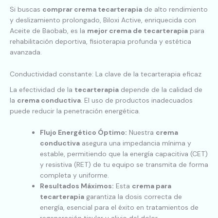
Si buscas
comprar crema tecarterapia
de alto rendimiento
y deslizamiento prolongado, Biloxi Active, enriquecida con
Aceite de Baobab, es la
mejor crema de tecarterapia
para
rehabilitación deportiva, fisioterapia profunda y estética
avanzada.
Conductividad constante: La clave de la tecarterapia eficaz
La efectividad de la
tecarterapia
depende de la calidad de
la
crema conductiva
. El uso de productos inadecuados
puede reducir la penetración energética.
Flujo Energético Óptimo:
Nuestra
crema
conductiva
asegura una impedancia mínima y
estable, permitiendo que la energía capacitiva (CET)
y resistiva (RET) de tu equipo se transmita de forma
completa y uniforme.
Resultados Máximos:
Esta
crema para
tecarterapia
garantiza la dosis correcta de
energía, esencial para el éxito en tratamientos de
regeneración tisular y alivio del dolor.