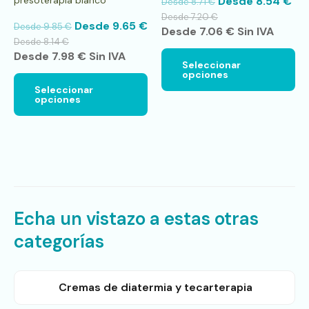
Desde
8.54
€
Desde
8.71
€
variantes.
var
Las
La
Desde
7.20
€
Desde
9.65
€
Desde
9.85
€
opciones
op
Desde
7.06
€
Sin IVA
se
se
Desde
8.14
€
pueden
pu
Desde
7.98
€
Sin IVA
Seleccionar
elegir
ele
opciones
en
en
Seleccionar
la
la
opciones
página
pá
de
de
producto
pr
Echa un vistazo a estas otras
categorías
Cremas de diatermia y tecarterapia