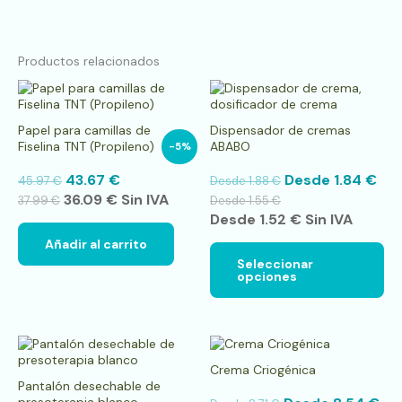
Productos relacionados
Es
pr
tie
Papel para camillas de
Dispensador de cremas
múl
Fiselina TNT (Propileno)
ABABO
-5%
var
La
43.67
€
Desde
1.84
€
45.97
€
Desde
1.88
€
op
36.09
€
Sin IVA
se
37.99
€
Desde
1.55
€
pu
Desde
1.52
€
Sin IVA
ele
Añadir al carrito
en
Seleccionar
la
opciones
pá
de
pr
Este
Es
producto
pr
Crema Criogénica
tiene
tie
Pantalón desechable de
múltiples
múl
presoterapia blanco