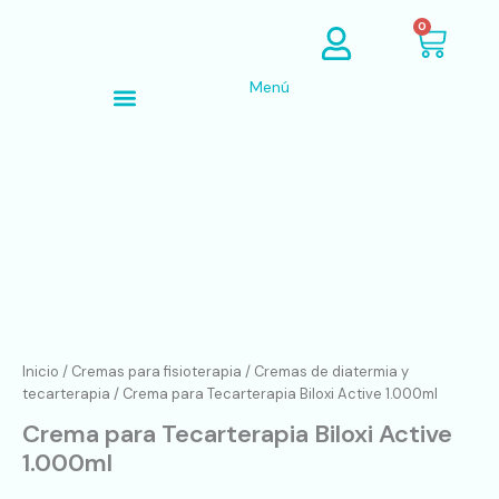
Ir
Cart
0
al
contenido
Menú
Búsqueda de productos
Crema
para
Tecarterapia
Biloxi
Active
1.000ml
cantidad
Inicio
/
Cremas para fisioterapia
/
Cremas de diatermia y
tecarterapia
/ Crema para Tecarterapia Biloxi Active 1.000ml
Crema para Tecarterapia Biloxi Active
1.000ml