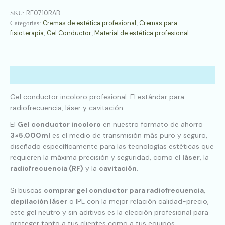
RF.0710RAB
SKU:
Cremas de estética profesional
Cremas para
Categorías:
,
fisioterapia
Gel Conductor
Material de estética profesional
,
,
Descripción
Gel conductor incoloro profesional: El estándar para
radiofrecuencia, láser y cavitación
El
Gel conductor incoloro
en nuestro formato de ahorro
3×5.000ml
es el medio de transmisión más puro y seguro,
diseñado específicamente para las tecnologías estéticas que
requieren la máxima precisión y seguridad, como el
láser
, la
radiofrecuencia (RF)
y la
cavitación
.
Si buscas
comprar gel conductor para radiofrecuencia
,
depilación láser
o IPL con la mejor relación calidad-precio,
este gel neutro y sin aditivos es la elección profesional para
proteger tanto a tus clientes como a tus equipos.