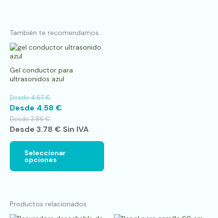
También te recomendamos…
Este
producto
tiene
Gel conductor para
múltiples
ultrasonidos azul
variantes.
Las
Desde
4.67
€
opciones
Desde
4.58
€
se
pueden
Desde
3.86
€
elegir
Desde
3.78
€
Sin IVA
en
la
página
Seleccionar
opciones
de
producto
Productos relacionados