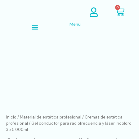
Ir
Cart
0
al
contenido
Menú
Búsqueda de productos
Gel
conductor
para
radiofrecuencia
y
láser
incoloro
3
x
5.000ml
cantidad
Inicio
/
Material de estética profesional
/
Cremas de estética
profesional
/ Gel conductor para radiofrecuencia y láser incoloro
3 x 5.000ml