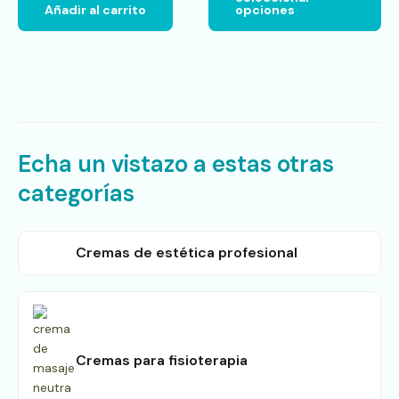
Añadir al carrito
opciones
en
la
pá
de
pr
Echa un vistazo a estas otras
categorías
Cremas de estética profesional
Cremas para fisioterapia