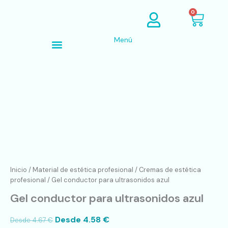
Ir
Cart
0
al
contenido
Menú
Búsqueda de productos
Gel
conductor
para
ultrasonidos
azul
cantidad
Inicio
/
Material de estética profesional
/
Cremas de estética
profesional
/ Gel conductor para ultrasonidos azul
Gel conductor para ultrasonidos azul
Desde
4.58
€
Desde
4.67
€