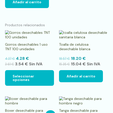
Añadir al carrito
Productos relacionados
Este
producto
tiene
Gorros desechables 1 uso
Toalla de celulosa
múltiples
TNT 100 unidades
desechable blanca
variantes.
Las
4.28
€
18.20
€
4.37
€
18.57
€
opciones
3.54
€
Sin IVA
15.04
€
Sin IVA
se
3.61
€
15.35
€
pueden
elegir
Seleccionar
Añadir al carrito
en
opciones
la
página
de
producto
Boxer desechable para
Tanga desechable para