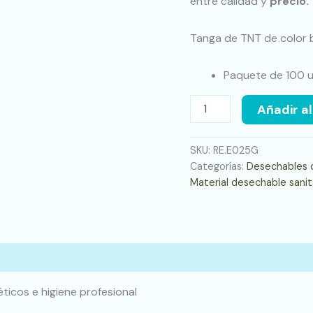
entre calidad y
precio.
Tanga de TNT de color b
Paquete de 100 u
Añadir al
SKU:
RE.E025G
Categorías:
Desechables 
Material desechable sanit
icos e higiene profesional