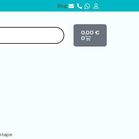
Blog
Cart
0.00
€
0
iotape