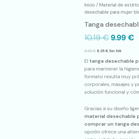
Tanga
Inicio
/
Material de estéti
desechable
desechable para mujer bla
para
Tanga desechable
mujer
blanco
10.19
€
9.99
€
talla
única
cantidad
8.42
€
8.25
€
Sin IVA
El
tanga desechable p
para mantener la higiene
formato resulta muy prá
corporales, masajes y p
solución funcional y cóm
Gracias a su diseño lig
material desechable 
comprar un tanga des
opción ofrece una alter