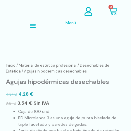
Ir
Cart
0
al
contenido
Menú
Búsqueda de productos
Agujas
hipodérmicas
desechables
Inicio
/
Material de estética profesional
/
Desechables de
cantidad
Estética
/ Agujas hipodérmicas desechables
Agujas hipodérmicas desechables
4.28
€
4.37
€
3.54
€
Sin IVA
3.61
€
Caja de 100 und.
BD Microlance 3 es una aguja de punta biselada de
triple facetado y paredes delgadas.
Aguja diseñada con bisel de bajo ángulo de rotación,