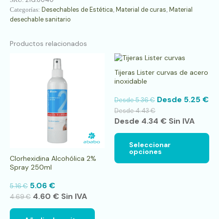
Desechables de Estética
Material de curas
Material
Categorías:
,
,
desechable sanitario
Productos relacionados
Es
pr
Tijeras Lister curvas de acero
tie
inoxidable
múl
var
Desde
5.25
€
Desde
5.36
€
La
op
Desde
4.43
€
se
Desde
4.34
€
Sin IVA
pu
ele
Seleccionar
en
opciones
la
Clorhexidina Alcohólica 2%
pá
Spray 250ml
de
pr
5.06
€
5.16
€
4.60
€
Sin IVA
4.69
€