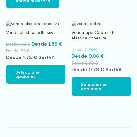
Añadir al carrito
Este
Es
producto
pr
Venda elástica adhesiva
Venda tipo Coban TNT
tiene
tie
elástica cohesiva
múltiples
múl
Desde
1.89
€
Desde
1.93
€
variantes.
var
Desde
0.88
€
Las
La
Desde
1.75
€
Desde
0.86
€
opciones
op
Desde
1.72
€
Sin IVA
se
se
Desde
0.80
€
pueden
pu
Desde
0.78
€
Sin IVA
Seleccionar
elegir
ele
opciones
en
en
la
la
Seleccionar
opciones
página
pá
de
de
producto
pr