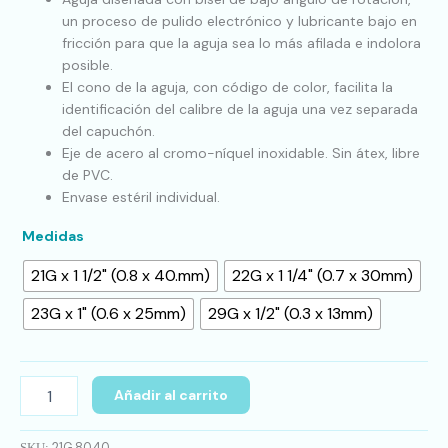
un proceso de pulido electrónico y lubricante bajo en
fricción para que la aguja sea lo más afilada e indolora
posible.
El cono de la aguja, con código de color, facilita la
identificación del calibre de la aguja una vez separada
del capuchón.
Eje de acero al cromo-níquel inoxidable. Sin átex, libre
de PVC.
Envase estéril individual.
Medidas
21G x 1 1/2" (0.8 x 40.mm)
22G x 1 1/4" (0.7 x 30mm)
23G x 1" (0.6 x 25mm)
29G x 1/2" (0.3 x 13mm)
Añadir al carrito
21G.8040
SKU: