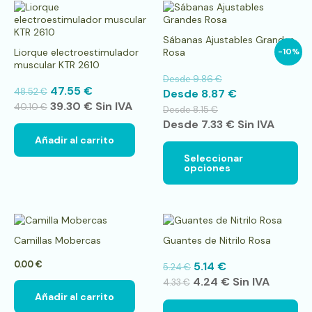
Es
pr
tie
Sábanas Ajustables Grandes
múl
Liorque electroestimulador
Rosa
-10%
var
muscular KTR 2610
La
Desde
9.86
€
op
47.55
€
48.52
€
Desde
8.87
€
se
39.30
€
Sin IVA
pu
40.10
€
Desde
8.15
€
ele
Desde
7.33
€
Sin IVA
en
Añadir al carrito
la
pá
Seleccionar
opciones
de
pr
Es
pr
Camillas Mobercas
Guantes de Nitrilo Rosa
tie
múl
0.00
€
5.14
€
5.24
€
var
4.24
€
Sin IVA
La
4.33
€
op
Añadir al carrito
se