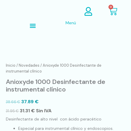
Ir
Cart
0
al
contenido
Menú
Búsqueda de productos
Anioxyde
1000
Desinfectante
Inicio
/
Novedades
/ Anioxyde 1000 Desinfectante de
de
instrumental clínico
instrumental
Anioxyde 1000 Desinfectante de
clínico
cantidad
instrumental clínico
37.89
€
38.66
€
31.31
€
Sin IVA
31.95
€
Desinfectante de alto nivel con ácido peracético
Especial para instrumental clínico y endoscopios.