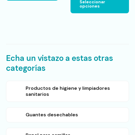
Seleccionar
pu
opciones
ele
en
la
pá
de
pr
Echa un vistazo a estas otras
categorías
Productos de higiene y limpiadores
sanitarios
Guantes desechables