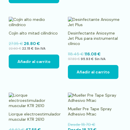
Cojín alto mitad cilíndrico
Desinfectante Aniosyme
Jet Plus para instrumental
27.35
€
26.80
€
clínico
22.60
€
22.15
€
Sin IVA
118.45
€
116.08
€
97.89
€
95.93
€
Sin IVA
Añadir al carrito
Añadir al carrito
Este
pro
tien
Mueller Pre Tape Spray
múlt
Liorque electroestimulador
Adhesivo Mtac
vari
muscular KTR 2610
Las
Desde
18.70
€
opci
48.52
€
47.55
€
Desde
18.33
€