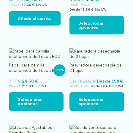
se
40.10
€
39.30
€
Sin IVA
Desde
17.00
€
pue
Desde
16.66
€
Sin IVA
elegi
en
Añadir al carrito
la
Seleccionar
opciones
pági
de
pro
Este
Este
producto
pro
tiene
tien
Papel para camilla
Rasuradora desechable de
múltiples
múlt
económico de 1 capa ECO
2 hojas
-15%
variantes.
vari
Las
Las
31.17
€
26.50
€
Desde
2.02
€
Desde
1.98
€
opciones
opci
25.76
€
21.90
€
Sin IVA
Desde
1.67
€
Desde
1.64
€
Sin IVA
se
se
pueden
pue
elegir
elegi
Seleccionar
Seleccionar
opciones
opciones
en
en
la
la
página
pági
de
de
producto
pro
Este
producto