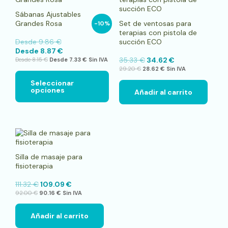
tiene
Sábanas Ajustables
múltiples
Grandes Rosa
Set de ventosas para
-10%
variantes.
terapias con pistola de
Las
Desde
9.86
€
succión ECO
opciones
Desde
8.87
€
se
35.33
€
34.62
€
Desde
8.15
€
Desde
7.33
€
Sin IVA
pueden
29.20
€
28.62
€
Sin IVA
elegir
en
Seleccionar
opciones
la
Añadir al carrito
página
de
producto
Silla de masaje para
fisioterapia
111.32
€
109.09
€
92.00
€
90.16
€
Sin IVA
Añadir al carrito