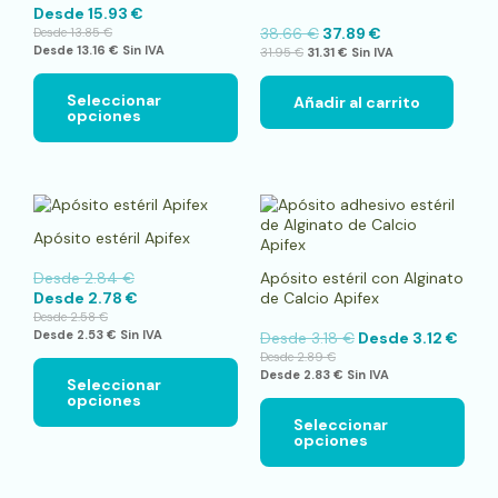
Desde
15.93
€
se
38.66
€
37.89
€
Desde
13.85
€
pueden
Desde
13.16
€
Sin IVA
31.95
€
31.31
€
Sin IVA
elegir
en
la
Seleccionar
Añadir al carrito
opciones
página
de
producto
Este
Este
producto
pro
Apósito estéril Apifex
tiene
tien
múltiples
múlt
Desde
2.84
€
Apósito estéril con Alginato
variantes.
vari
Desde
2.78
€
de Calcio Apifex
Las
Las
Desde
2.58
€
opciones
opci
Desde
2.53
€
Sin IVA
Desde
3.18
€
Desde
3.12
€
se
se
Desde
2.89
€
pueden
pue
Desde
2.83
€
Sin IVA
elegir
elegi
Seleccionar
opciones
en
en
la
la
Seleccionar
opciones
página
pági
de
de
producto
pro