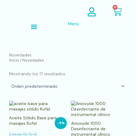
Ir
Cart
13
al
contenido
Menú
Búsqueda de productos
Novedades
Inicio
/ Novedades
Mostrando los 17 resultados
Este
producto
tiene
Aceite Sólido Base para
múltiples
masajes Kofel
Anioxyde 1000
-5%
variantes.
Desinfectante de
Las
Desde
16.76
€
instrumental clínico
opciones