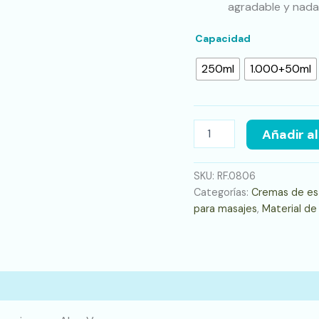
agradable y nada
Capacidad
250ml
1.000+50ml
Añadir al
SKU:
RF.0806
Categorías:
Cremas de est
para masajes
,
Material de