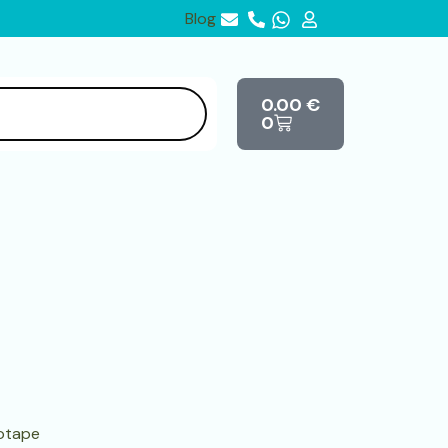
Blog
Cart
0.00
€
0
iotape