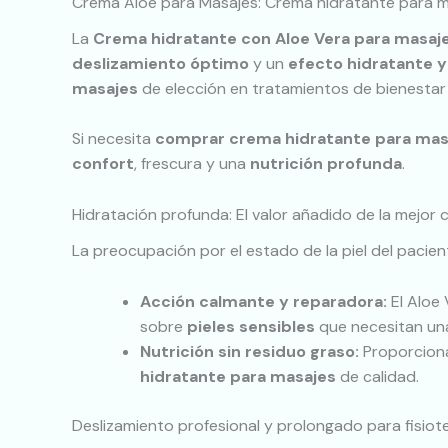
Crema Aloe para Masajes: Crema hidratante para m
La
Crema hidratante con Aloe Vera para masaj
deslizamiento óptimo
y un
efecto hidratante 
masajes
de elección en tratamientos de bienestar 
Si necesita
comprar crema hidratante para mas
confort
, frescura y una
nutrición profunda
.
Hidratación profunda: El valor añadido de la mejor
La preocupación por el estado de la piel del pacien
Acción calmante y reparadora:
El Aloe 
sobre
pieles sensibles
que necesitan u
Nutrición sin residuo graso:
Proporciona
hidratante para masajes
de calidad.
Deslizamiento profesional y prolongado para fisiot