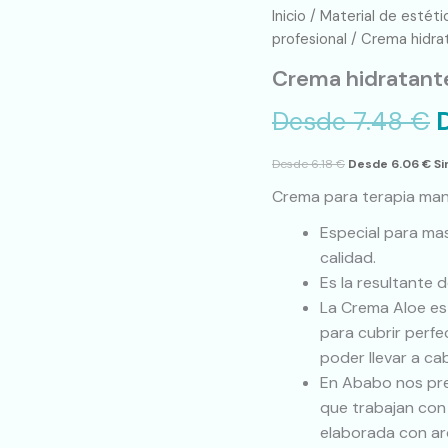
Crema
Inicio
/
Material de estéti
hidratante
profesional
/ Crema hidra
para
Crema hidratante
masajes
con
Desde
7.48
€
Aloe
Vera
cantidad
Desde
6.18
€
Desde
6.06
€
Si
Crema para terapia man
Especial para ma
calidad.
Es la resultante 
La Crema Aloe es
para cubrir perf
poder llevar a c
En Ababo nos pre
que trabajan con
elaborada con ar