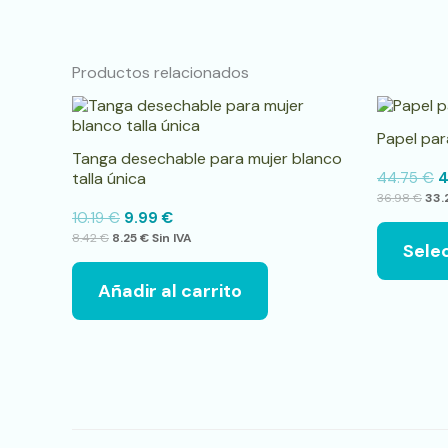
Productos relacionados
Papel par
Tanga desechable para mujer blanco
talla única
44.75
€
4
36.98
€
33.
10.19
€
9.99
€
8.42
€
8.25
€
Sin IVA
Sele
Añadir al carrito