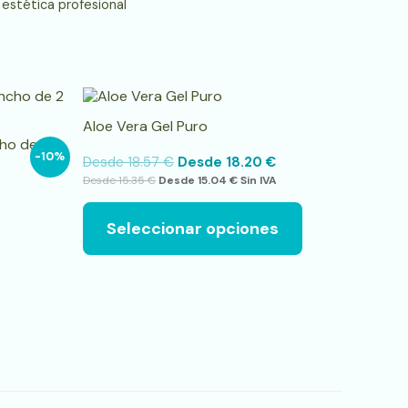
 estética profesional
Este
producto
Aloe Vera Gel Puro
tiene
cho de 2
múltiples
-10%
Desde
18.57
€
Desde
18.20
€
variantes.
Desde
15.35
€
Desde
15.04
€
Sin IVA
Las
opciones
se
Seleccionar opciones
pueden
elegir
en
la
página
de
producto