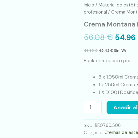
Crema
Inicio
/
Material de estéti
Montana
profesional
/ Crema Monta
Pack
Crema Montana P
3
und
56.08
€
54.96
+
Crema
Aloe
46.35
€
45.42
€
Sin IVA
GRATIS
Pack compuesto por:
cantidad
3 x 1.050ml Crem
1 x 250ml Crema 
1 X D1001 Dosifi
Añadir al
RF.0760.306
SKU:
Cremas de estét
Categorías: