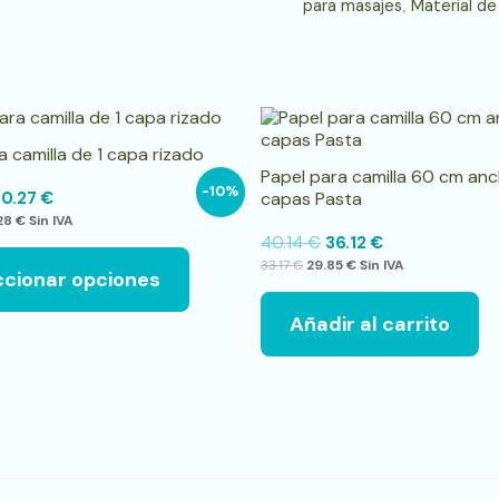
para masajes
Material de
,
Este
producto
a camilla de 1 capa rizado
tiene
Papel para camilla 60 cm an
múltiples
-10%
0.27
€
capas Pasta
variantes.
28
€
Sin IVA
Las
40.14
€
36.12
€
opciones
33.17
€
29.85
€
Sin IVA
se
ccionar opciones
pueden
elegir
Añadir al carrito
en
la
página
de
producto