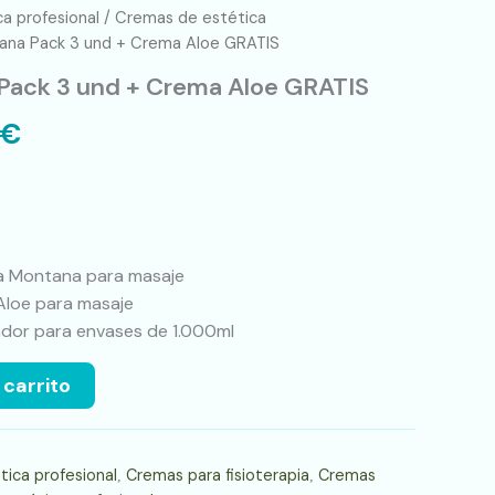
ca profesional
/
Cremas de estética
na Pack 3 und + Crema Aloe GRATIS
ack 3 und + Crema Aloe GRATIS
€
a Montana para masaje
Aloe para masaje
cador para envases de 1.000ml
 carrito
ica profesional
Cremas para fisioterapia
Cremas
,
,